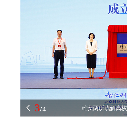
3
雄安两所疏解高校
/
4