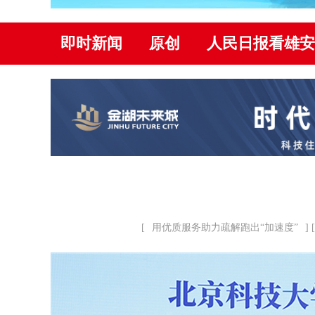
即时新闻
原创
人民日报看雄安
[
用优质服务助力疏解跑出“加速度”
] [