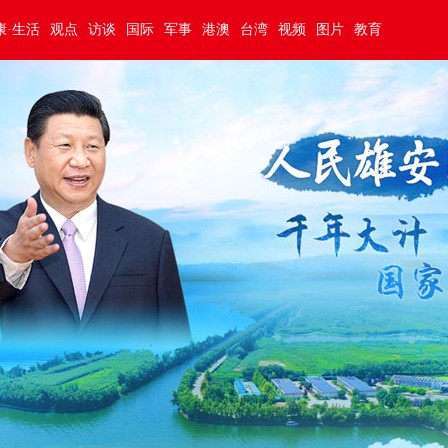
康·生活
观点
访谈
国际
军事
港澳
台湾
视频
图片
教育