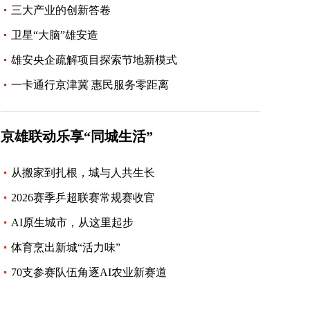
三大产业的创新答卷
卫星“大脑”雄安造
雄安央企疏解项目探索节地新模式
一卡通行京津冀 惠民服务零距离
京雄联动乐享“同城生活”
从搬家到扎根，城与人共生长
2026赛季乒超联赛常规赛收官
AI原生城市，从这里起步
体育烹出新城“活力味”
南河枢纽｜水城共融的
70支参赛队伍角逐AI农业新赛道