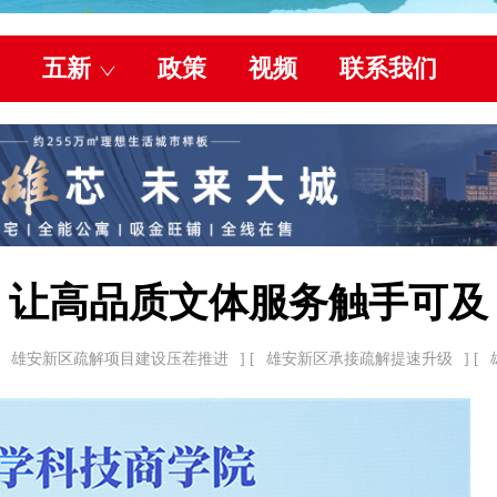
五新
政策
视频
联系我们
让高品质文体服务触手可及
雄安新区疏解项目建设压茬推进
] [
雄安新区承接疏解提速升级
] [