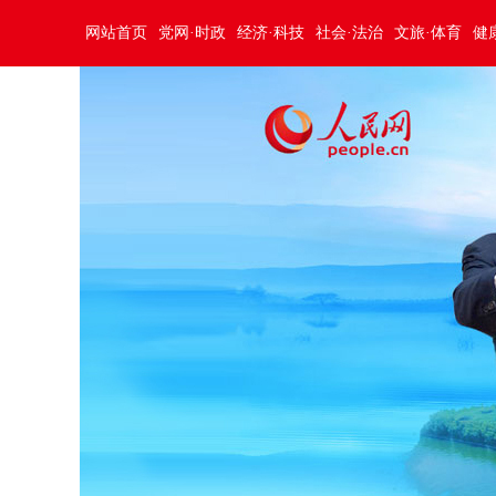
网站首页
党网·时政
经济·科技
社会·法治
文旅·体育
健