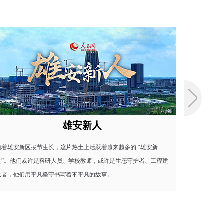
安新人
九岁雄安，生长
上活跃着越来越多的 “雄安新
九年时间，见证一座未来之城从无到有的
校教师，或许是生态守护者、工程建
态持续向美，民生暖意满满，产业扎根集
凡的故事。​
同城提速。