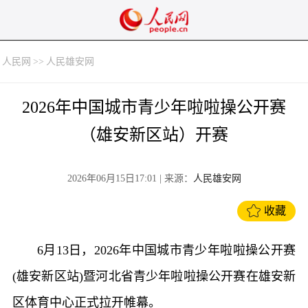
人民网
>>
人民雄安网
2026年中国城市青少年啦啦操公开赛
（雄安新区站）开赛
2026年06月15日17:01
| 来源：
人民雄安网
收藏
6月13日，2026年中国城市青少年啦啦操公开赛
(雄安新区站)暨河北省青少年啦啦操公开赛在雄安新
区体育中心正式拉开帷幕。