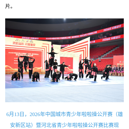
片。
6月13日，2026年中国城市青少年啦啦操公开赛（雄
安新区站）暨河北省青少年啦啦操公开赛比赛现